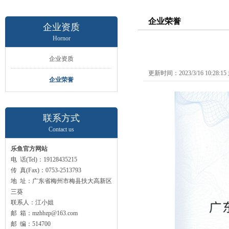
企业荣誉
企业资质
Hornor
企业资质
更新时间：2023/3/16 10:28
企业荣誉
联系方式
Contact us
乐鱼官方网站
电 话(Tel)：19128435215
传 真(Fax)：0753-2513793
地 址：广东省梅州市梅县扶大高新区
三葵
联系人：江小姐
邮 箱：mzhbzp@163.com
邮 编：514700