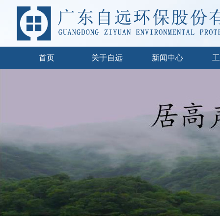
首页
关于自远
新闻中心
工