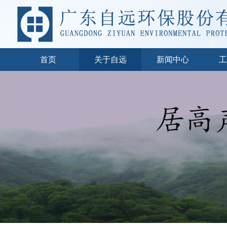
首页
关于自远
新闻中心
工