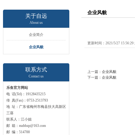
企业风貌
关于自远
About us
企业简介
更新时间：2021/5/27 15:56
企业风貌
联系方式
上一篇：
企业风貌
Contact us
下一篇：
企业风貌
乐鱼官方网站
电 话(Tel)：19128435215
传 真(Fax)：0753-2513793
地 址：广东省梅州市梅县扶大高新区
三葵
联系人：江小姐
邮 箱：mzhbzp@163.com
邮 编：514700