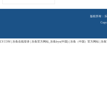
版权所有：乐鱼
Copyr
LY.COM
|
乐鱼在线登录
|
乐鱼官方网站_乐鱼leyu(中国)
|
乐鱼（中国）官方网站
|
乐鱼